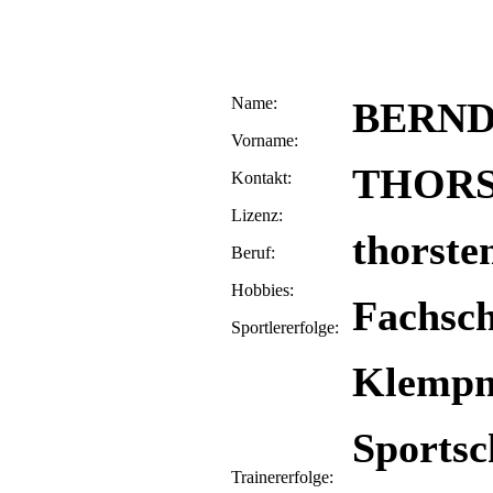
Name:
BERND
Vorname:
THOR
Kontakt:
Lizenz:
thorste
Beruf:
Hobbies:
Fachsch
Sportlererfolge:
Klempn
Sportsc
Trainererfolge: