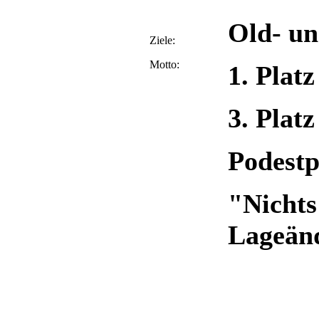
Old- u
Ziele:
Motto:
1. Plat
3. Plat
Podestp
"Nichts 
Lageän