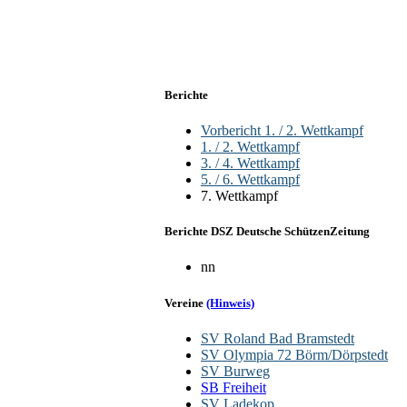
Berichte
Vorbericht 1. / 2. Wettkampf
1. / 2. Wettkampf
3. / 4. Wettkampf
5. / 6. Wettkampf
7. Wettkampf
Berichte DSZ Deutsche SchützenZeitung
nn
Vereine
(Hinweis)
SV Roland Bad Bramstedt
SV Olympia 72 Börm/Dörpstedt
SV Burweg
SB Freiheit
SV Ladekop