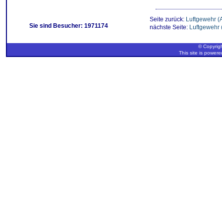
Seite zurück:
Luftgewehr (
Sie sind Besucher: 1971174
nächste Seite:
Luftgewehr 
© Copyrigh
This site is power