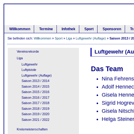
Willkommen
Termine
Infothek
Sport
Sponsoren
Tr
Sie befinden sich:
Willkommen
»
Sport
»
Liga
»
Luftgewehr (Auflage)
»
Saison 2013 / 2
Luftgewehr (Au
Vereinsrekorde
Liga
Luftgewehr
Das Team
Luftpistole
Luftgewehr (Auflage)
Nina Fehrens
Saison 2013 / 2014
Adolf Henne
Saison 2014 / 2015
Saison 2015 / 2016
Gisela Henn
Saison 2016 / 2017
Sigrid Hogre
Saison 2017 / 2018
Saison 2018 / 2019
Gisela Nitsc
Saison 2019 / 2020
Helga Stein
Saison 2021 / 2022
Kreismeisterschaften