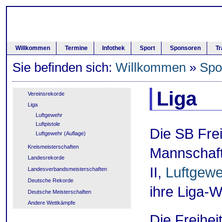
Willkommen
Termine
Infothek
Sport
Sponsoren
Tr
Sie befinden sich:
Willkommen
»
Spo
Liga
Vereinsrekorde
Liga
Luftgewehr
Luftpistole
Die SB Freih
Luftgewehr (Auflage)
Kreismeisterschaften
Mannschaft
Landesrekorde
II,
Luftgewe
Landesverbandsmeisterschaften
Deutsche Rekorde
ihre Liga-
Deutsche Meisterschaften
Andere Wettkämpfe
Die Freihei