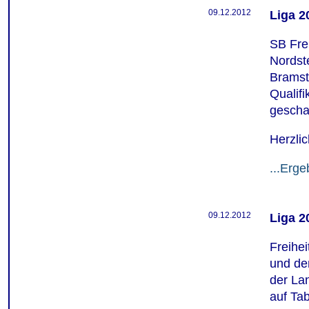
09.12.2012
Liga 2
SB Fre
Nordst
Bramste
Qualifi
geschaf
Herzli
...Erge
09.12.2012
Liga 2
Freihe
und den
der La
auf Tab