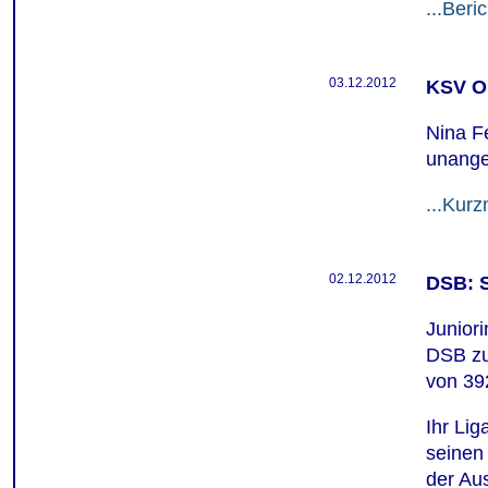
...Beric
03.12.2012
KSV Os
Nina F
unange
...Kur
02.12.2012
DSB: S
Juniori
DSB zu
von 39
Ihr Li
seinen
der Au