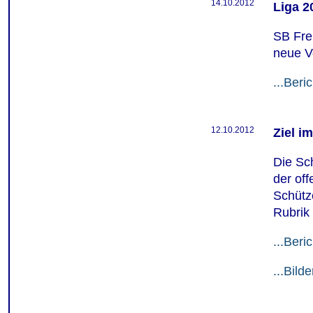
14.10.2012
Liga 2
SB Frei
neue V
...Beric
12.10.2012
Ziel i
Die Sch
der off
Schütz
Rubrik 
...Beric
...Bild