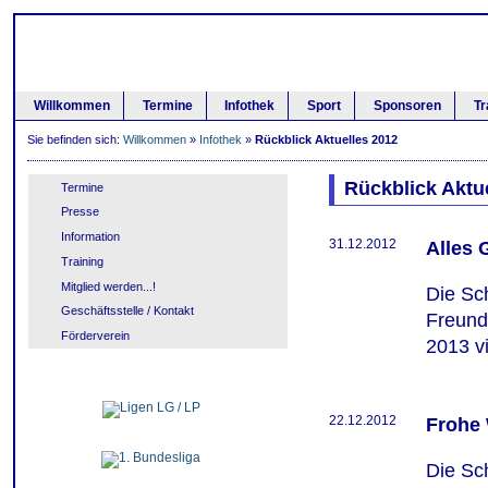
Willkommen
Termine
Infothek
Sport
Sponsoren
Tr
Sie befinden sich:
Willkommen
»
Infothek
»
Rückblick Aktuelles 2012
Rückblick Aktu
Termine
Presse
Information
31.12.2012
Alles 
Training
Mitglied werden...!
Die Sch
Geschäftsstelle / Kontakt
Freund
Förderverein
2013 vi
22.12.2012
Frohe
Die Sc