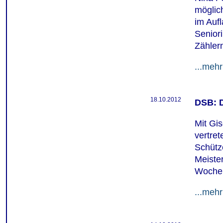
möglic
im Auf
Senior
Zähler
...mehr
18.10.2012
DSB: D
Mit Gis
vertret
Schütz
Meiste
Wochen
...mehr