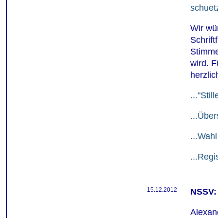
schuet
Wir wü
Schrift
Stimme 
wird. F
herzlic
..."Sti
...Über
...Wahl
...Reg
15.12.2012
NSSV:
Alexan