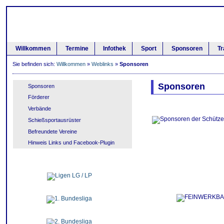
Willkommen
Termine
Infothek
Sport
Sponsoren
Tr
Sie befinden sich:
Willkommen
»
Weblinks
»
Sponsoren
Sponsoren
Sponsoren
Förderer
Verbände
Schießsportausrüster
Befreundete Vereine
Hinweis Links und Facebook-Plugin