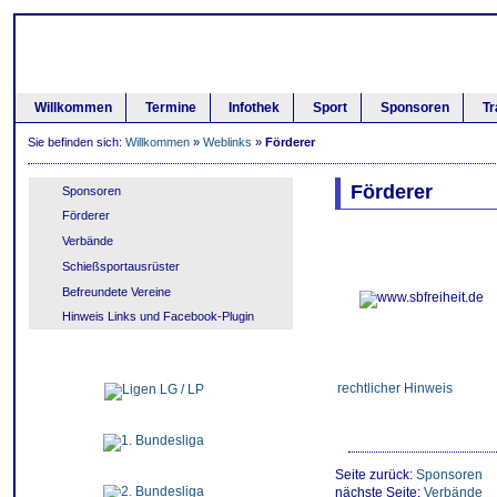
Willkommen
Termine
Infothek
Sport
Sponsoren
Tr
Sie befinden sich:
Willkommen
»
Weblinks
»
Förderer
Förderer
Sponsoren
Förderer
Verbände
Schießsportausrüster
Befreundete Vereine
Hinweis Links und Facebook-Plugin
rechtlicher Hinweis
Seite zurück:
Sponsoren
nächste Seite:
Verbände