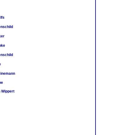
lfs
enschild
ker
hke
enschild
e
einemann
pe
 Wippert