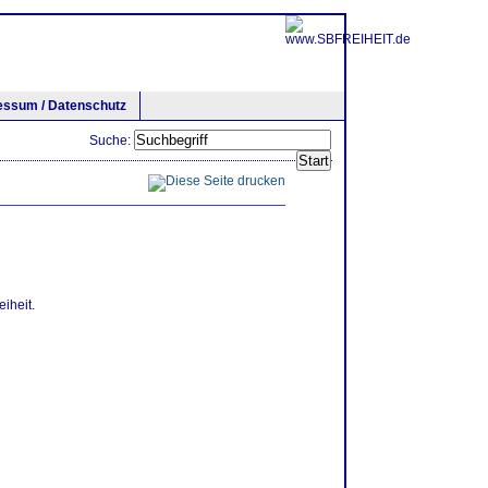
essum / Datenschutz
Suche:
iheit.