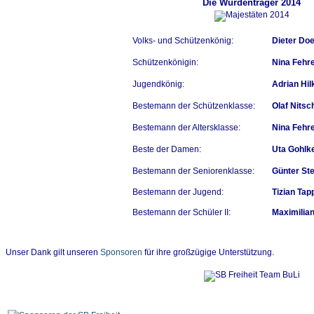
Die Würdenträger 2014
Volks- und Schützenkönig:
Dieter Doe
Schützenkönigin:
Nina Fehr
Jugendkönig:
Adrian Hil
Bestemann der Schützenklasse:
Olaf Nitsc
Bestemann der Altersklasse:
Nina Fehr
Beste der Damen:
Uta Gohlk
Bestemann der Seniorenklasse:
Günter St
Bestemann der Jugend:
Tizian Tap
Bestemann der Schüler II:
Maximilian
Unser Dank gilt unseren
Sponsoren
für ihre großzügige Unterstützung.